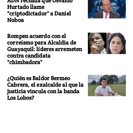
ADN rechaza que Osvaldo
Hurtado llame
"criptodictador" a Daniel
Noboa
Rompen acuerdo con el
correísmo para Alcaldía de
Guayaquil: líderes arremeten
contra candidata
"chimbadora"
¿Quién es Baldor Bermeo
Cabrera, el exalcalde al que la
justicia vincula con la banda
Los Lobos?