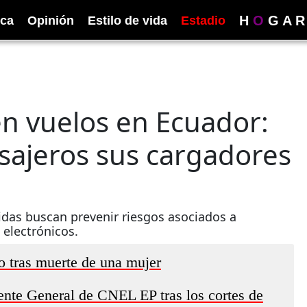
H
O
G
A
R
ica
Opinión
Estilo de vida
Estadio
en vuelos en Ecuador:
asajeros sus cargadores
das buscan prevenir riesgos asociados a
 electrónicos.
o tras muerte de una mujer
nte General de CNEL EP tras los cortes de