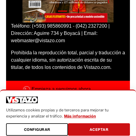
Teléfono: (+593) 985860991 - (042) 2327200 |
Dirección: Aguirre 734 y Boyacá | Email:
webmaster@vistazo.com
Prohibida la reproducción total, parcial y traducción a
cualquier idioma, sin autorización escrita de su
titular, de todos los contenidos de Vistazo.com.
Empieza a seguirnos ahora
Activar notificaciones
Utilizamos cookies propias y de terceros para mejorar tu
Código ética
experiencia y analizar el tráfico.
Más información
Sugerencias a:
CONFIGURAR
ACEPTAR
sugerencias@vistazo.com