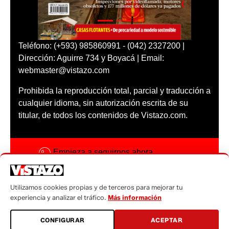
Teléfono: (+593) 985860991 - (042) 2327200 |
Dirección: Aguirre 734 y Boyacá | Email:
webmaster@vistazo.com
Prohibida la reproducción total, parcial y traducción a
cualquier idioma, sin autorización escrita de su
titular, de todos los contenidos de Vistazo.com.
Empieza a seguirnos ahora
Activar notificaciones
Utilizamos cookies propias y de terceros para mejorar tu
Código ética
experiencia y analizar el tráfico.
Más información
Sugerencias a:
CONFIGURAR
ACEPTAR
sugerencias@vistazo.com