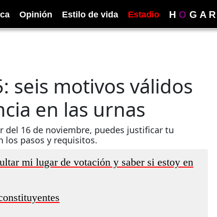
H
O
G
A
R
ica
Opinión
Estilo de vida
Estadio
: seis motivos válidos
ncia en las urnas
r del 16 de noviembre, puedes justificar tu
 los pasos y requisitos.
tar mi lugar de votación y saber si estoy en
constituyentes