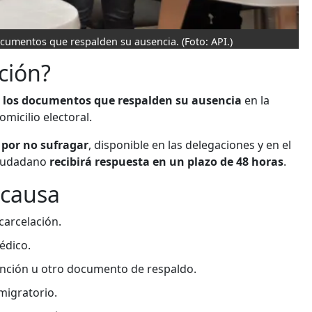
ocumentos que respalden su ausencia.
(Foto: API.)
ción?
 los documentos que respalden su ausencia
en la
micilio electoral.
por no sufragar
, disponible en las delegaciones y en el
 ciudadano
recibirá respuesta en un plazo de 48 horas
.
 causa
xcarcelación.
édico.
unción u otro documento de respaldo.
migratorio.