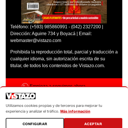
Teléfono: (+593) 985860991 - (042) 2327200 |
Dirección: Aguirre 734 y Boyacá | Email:
webmaster@vistazo.com
Prohibida la reproducción total, parcial y traducción a
cualquier idioma, sin autorización escrita de su
titular, de todos los contenidos de Vistazo.com.
Empieza a seguirnos ahora
Activar notificaciones
Utilizamos cookies propias y de terceros para mejorar tu
Código ética
experiencia y analizar el tráfico.
Más información
Sugerencias a:
CONFIGURAR
ACEPTAR
sugerencias@vistazo.com