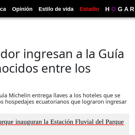
H
O
G
A
R
ica
Opinión
Estilo de vida
Estadio
dor ingresan a la Guía
ocidos entre los
uía Michelin entrega llaves a los hoteles que se
os hospedajes ecuatorianos que lograron ingresar
rque inauguran la Estación Fluvial del Parque