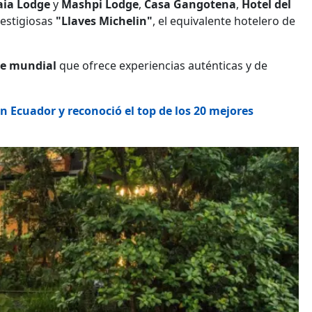
aia Lodge
y
Mashpi Lodge
,
Casa Gangotena
,
Hotel del
restigiosas
"Llaves Michelin"
, el equivalente hotelero de
se mundial
que ofrece experiencias auténticas y de
Ecuador y reconoció el top de los 20 mejores