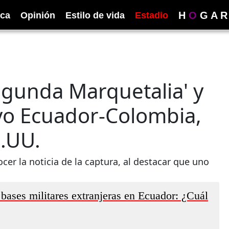
H
O
G
A
R
ica
Opinión
Estilo de vida
Estadio
gunda Marquetalia' y
vo Ecuador-Colombia,
E.UU.
ocer la noticia de la captura, al destacar que uno
bases militares extranjeras en Ecuador: ¿Cuál