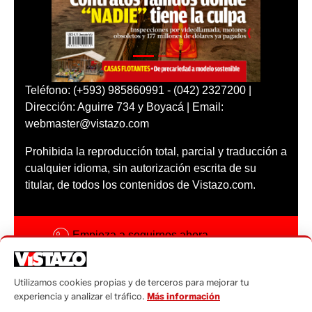
Teléfono: (+593) 985860991 - (042) 2327200 |
Dirección: Aguirre 734 y Boyacá | Email:
webmaster@vistazo.com
Prohibida la reproducción total, parcial y traducción a
cualquier idioma, sin autorización escrita de su
titular, de todos los contenidos de Vistazo.com.
Empieza a seguirnos ahora
Activar notificaciones
Utilizamos cookies propias y de terceros para mejorar tu
Código ética
experiencia y analizar el tráfico.
Más información
Sugerencias a: