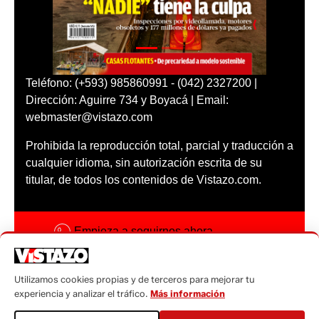
Teléfono: (+593) 985860991 - (042) 2327200 |
Dirección: Aguirre 734 y Boyacá | Email:
webmaster@vistazo.com
Prohibida la reproducción total, parcial y traducción a
cualquier idioma, sin autorización escrita de su
titular, de todos los contenidos de Vistazo.com.
Empieza a seguirnos ahora
Activar notificaciones
Utilizamos cookies propias y de terceros para mejorar tu
Código ética
experiencia y analizar el tráfico.
Más información
Sugerencias a: