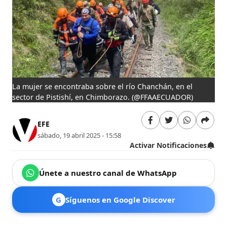
La mujer se encontraba sobre el río Chanchán, en el
sector de Pistishí, en Chimborazo.
(@FFAAECUADOR)
EFE
sábado, 19 abril 2025 - 15:58
Activar Notificaciones
Únete a nuestro canal de WhatsApp
G
Síguenos en Google Discover