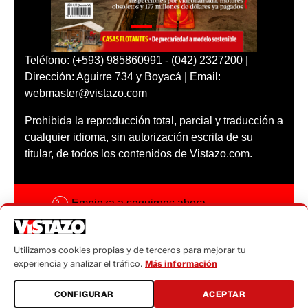
Teléfono: (+593) 985860991 - (042) 2327200 |
Dirección: Aguirre 734 y Boyacá | Email:
webmaster@vistazo.com
Prohibida la reproducción total, parcial y traducción a
cualquier idioma, sin autorización escrita de su
titular, de todos los contenidos de Vistazo.com.
Empieza a seguirnos ahora
Activar notificaciones
Utilizamos cookies propias y de terceros para mejorar tu
Código ética
experiencia y analizar el tráfico.
Más información
Sugerencias a:
CONFIGURAR
ACEPTAR
sugerencias@vistazo.com