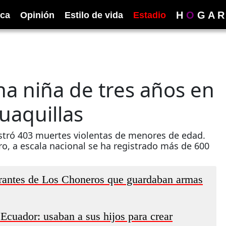
H
O
G
A
R
ica
Opinión
Estilo de vida
Estadio
a niña de tres años en
uaquillas
egistró 403 muertes violentas de menores de edad.
ero, a escala nacional se ha registrado más de 600
egrantes de Los Choneros que guardaban armas
 Ecuador: usaban a sus hijos para crear