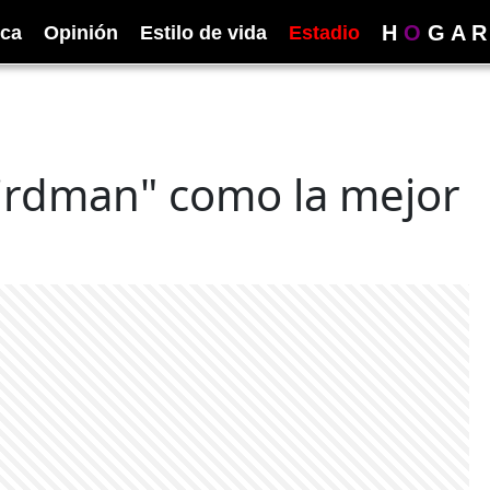
H
O
G
A
R
ica
Opinión
Estilo de vida
Estadio
Birdman" como la mejor