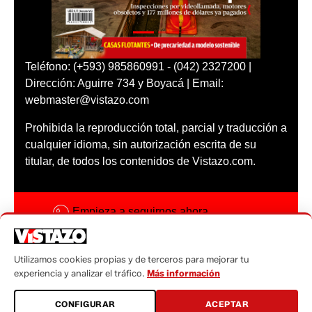
Teléfono: (+593) 985860991 - (042) 2327200 |
Dirección: Aguirre 734 y Boyacá | Email:
webmaster@vistazo.com
Prohibida la reproducción total, parcial y traducción a
cualquier idioma, sin autorización escrita de su
titular, de todos los contenidos de Vistazo.com.
Empieza a seguirnos ahora
Activar notificaciones
Utilizamos cookies propias y de terceros para mejorar tu
Código ética
experiencia y analizar el tráfico.
Más información
Sugerencias a:
CONFIGURAR
ACEPTAR
sugerencias@vistazo.com