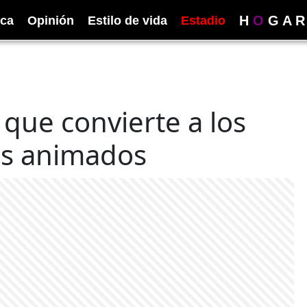
H
O
G
A
R
ica
Opinión
Estilo de vida
Estadio
que convierte a los
es animados