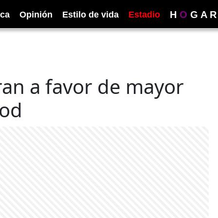
H
O
G
A
R
ica
Opinión
Estilo de vida
Estadio
ran a favor de mayor
ood