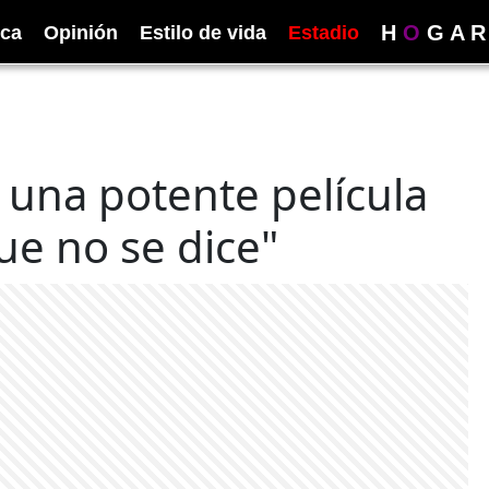
H
O
G
A
R
ica
Opinión
Estilo de vida
Estadio
una potente película
ue no se dice"