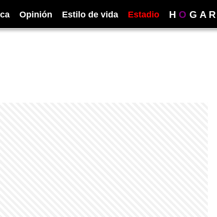
H
O
G
A
R
ica
Opinión
Estilo de vida
Estadio