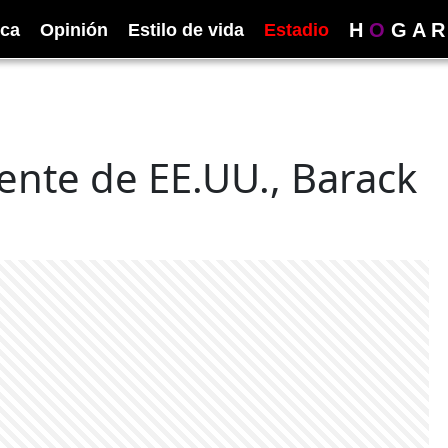
H
O
G
A
R
ica
Opinión
Estilo de vida
Estadio
dente de EE.UU., Barack