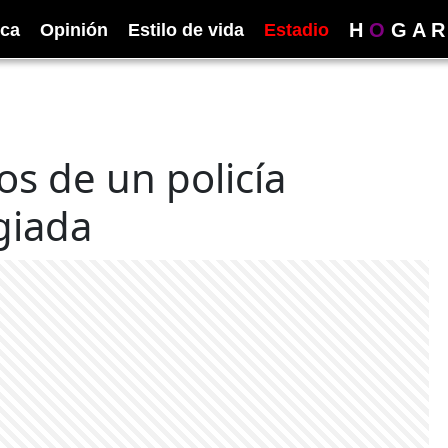
H
O
G
A
R
ica
Opinión
Estilo de vida
Estadio
s de un policía
giada