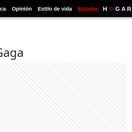
H
O
G
A
R
ica
Opinión
Estilo de vida
Estadio
 Gaga