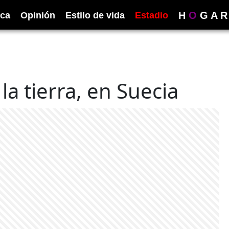
H
O
G
A
R
ica
Opinión
Estilo de vida
Estadio
la tierra, en Suecia