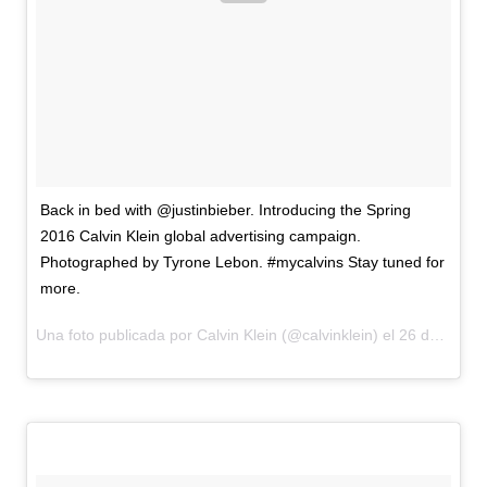
Back in bed with @justinbieber. Introducing the Spring
2016 Calvin Klein global advertising campaign.
Photographed by Tyrone Lebon. #mycalvins Stay tuned for
more.
Una foto publicada por Calvin Klein (@calvinklein) el
26 de Ene de 2016 a la(s) 4:05 PST