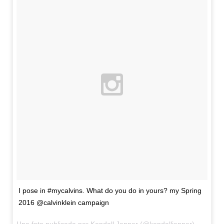
I pose in #mycalvins. What do you do in yours? my Spring
2016 @calvinklein campaign
Una foto publicada por Kendall Jenner (@kendalljenner) el
27 de