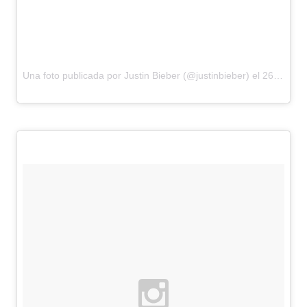
Una foto publicada por Justin Bieber (@justinbieber) el
26 de Ene de 2016 a la(s) 3:21 PST