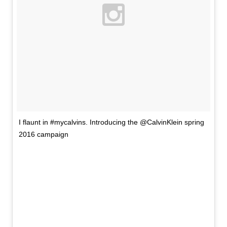
I flaunt in #mycalvins. Introducing the @CalvinKlein spring
2016 campaign