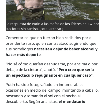
La respuesta de Putin a las mofas de los líderes del G7 por
sus fotos sin camisa.
(Foto: archivo )
Comentarios que no fueron bien recibidos por el
presidente ruso, quien contraatacó sugiriendo que
sus homólogos
necesitan dejar de beber alcohol y
hacer más deporte
.
"No sé cómo querían desnudarse, por encima o por
debajo de la cintura", anotó.
"Pero creo que sería
un espectáculo repugnante en cualquier caso”
.
Putin ha sido fotografiado en innumerables
ocasiones en medio del campo, montando a caballo,
pescando y tomando el sol con el pecho al
descubierto. Según analistas,
el mandatario