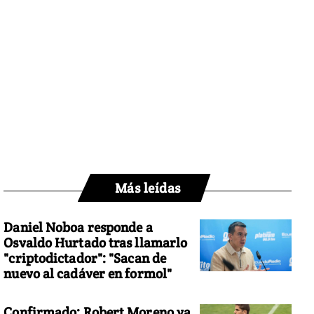
Más leídas
Daniel Noboa responde a
Osvaldo Hurtado tras llamarlo
"criptodictador": "Sacan de
nuevo al cadáver en formol"
Confirmado: Robert Moreno ya