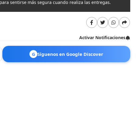
ara sentirse más segura cuando realiza las entregas.
Un
Activar Notificaciones
G
Síguenos en Google Discover