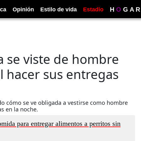
H
O
G
A
R
ica
Opinión
Estilo de vida
Estadio
a se viste de hombre
l hacer sus entregas
do cómo se ve obligada a vestirse como hombre
as en la noche.
mida para entregar alimentos a perritos sin