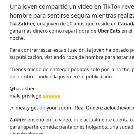
Una joven compartió un vídeo en TikTok rev
hombre para sentirse segura mientras realiz
Tia Zakher,
una joven de 20 años que reside en
Canad
gana más dinero como repartidora de
Uber Eats
en el
noche.
Para contrarrestar esta situación, la joven ha optado po
su publicación, vistiendo ropa de hombre para estar s
“Tienes miedo de entregar pedidos solo por la noche, p
de hombre”, indicó la joven en su publicación.
@tiazakher
male privilege 🙌🙌🙌
♬ meaty get on your zoom - Real Queenzzielocthevoic
Zakher
enseñó en su vídeo, que actualmente cuenta co
para repartir comida: pantalones holgados, una sudader