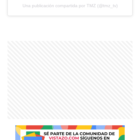
Una publicación compartida por TMZ (@tmz_tv)