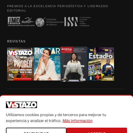
PREMIOS A LA EXCELENCIA PERIODÍSTICA Y LIDERAZGO
EDITORIAL
REVISTAS
Prohibida la reproducción total, parcial y traducción a cualquier idioma, sin
autorización escrita de su titular, de todos los contenidos de Vistazo.com.
Utilizamos cookies propias y de terceros para mejorar tu
experiencia y analizar el tráfico.
Más información