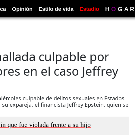
H
O
G
A
R
ica
Opinión
Estilo de vida
Estadio
hallada culpable por
res en el caso Jeffrey
miércoles culpable de delitos sexuales en Estados
su expareja, el financista Jeffrey Epstein, quien se
in que fue violada frente a su hijo