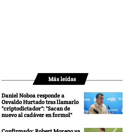
Más leídas
Daniel Noboa responde a
Osvaldo Hurtado tras llamarlo
"criptodictador": "Sacan de
nuevo al cadáver en formol"
Confirmado: Robert Moreno ya