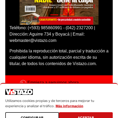
Teléfono: (+593) 985860991 - (042) 2327200 |
Dirección: Aguirre 734 y Boyacá | Email:
webmaster@vistazo.com
Prohibida la reproducción total, parcial y traducción a
cualquier idioma, sin autorización escrita de su
titular, de todos los contenidos de Vistazo.com.
Empieza a seguirnos ahora
Activar notificaciones
Utilizamos cookies propias y de terceros para mejorar tu
Código ética
experiencia y analizar el tráfico.
Más información
Sugerencias a:
CONFIGURAR
ACEPTAR