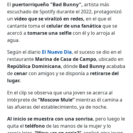
El
puertorriqueño "Bad Bunny",
artista más
escuchado de Spotify durante el 2022, protagonizó
un
video que se viralizó en redes,
en el que el
cantante toma el
celular de una fanática
que se
acercó a
tomarse una selfie
con él y lo arroja al
agua.
Según el diario
El Nuevo Día
, el suceso se dio en el
restaurante
Marina de Casa de Campo
, ubicado en
República Dominicana
, dónde
Bad Bunny
acababa
de
cenar
con amigos y se disponía a
retirarse del
lugar.
En el clip se observa que una joven se acerca al
intérprete de
“Moscow Mule”
mientras él camina a
las afueras del establecimiento, ya de noche.
Al inicio se muestra con una sonrisa
, pero luego le
quita el
teléfono
de las manos de la mujer y lo
arroja lejos.
“Wow ¿es en serio?”
, replicó otra joven