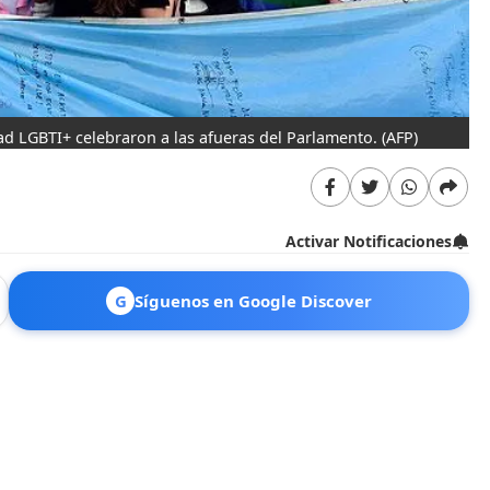
d LGBTI+ celebraron a las afueras del Parlamento.
(AFP)
Activar Notificaciones
G
Síguenos en Google Discover