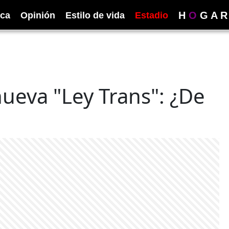
H
O
G
A
R
ica
Opinión
Estilo de vida
Estadio
ueva "Ley Trans": ¿De