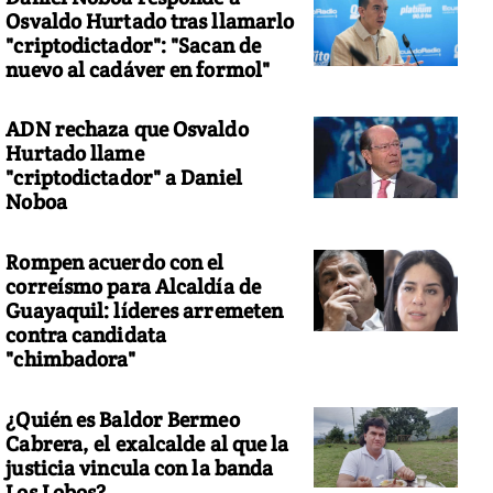
Osvaldo Hurtado tras llamarlo
"criptodictador": "Sacan de
nuevo al cadáver en formol"
ADN rechaza que Osvaldo
Hurtado llame
"criptodictador" a Daniel
Noboa
Rompen acuerdo con el
correísmo para Alcaldía de
Guayaquil: líderes arremeten
contra candidata
"chimbadora"
¿Quién es Baldor Bermeo
Cabrera, el exalcalde al que la
justicia vincula con la banda
Los Lobos?