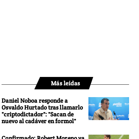
Más leídas
Daniel Noboa responde a
Osvaldo Hurtado tras llamarlo
"criptodictador": "Sacan de
nuevo al cadáver en formol"
Confirmado: Robert Moreno ya