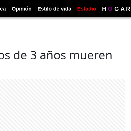
H
O
G
A
R
ica
Opinión
Estilo de vida
Estadio
os de 3 años mueren