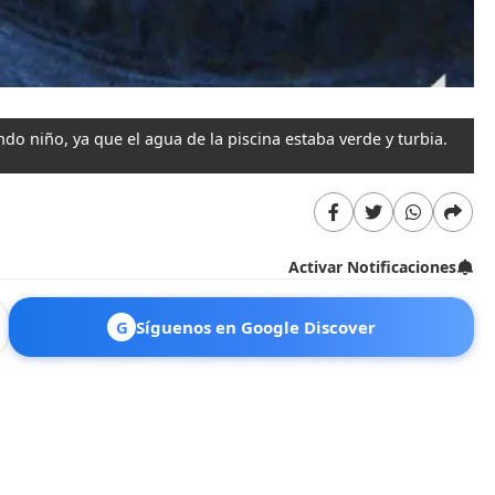
o niño, ya que el agua de la piscina estaba verde y turbia.
Activar Notificaciones
G
Síguenos en Google Discover