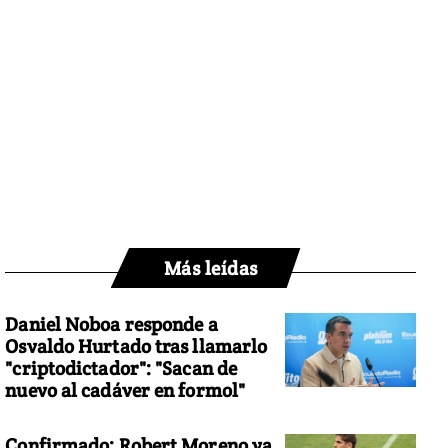
Más leídas
Daniel Noboa responde a
Osvaldo Hurtado tras llamarlo
"criptodictador": "Sacan de
nuevo al cadáver en formol"
Confirmado: Robert Moreno ya