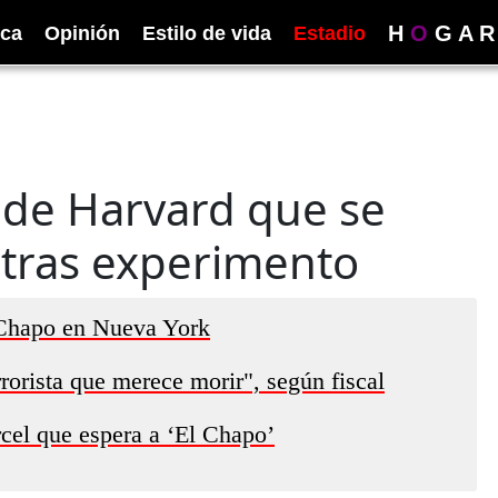
H
O
G
A
R
ica
Opinión
Estilo de vida
Estadio
e de Harvard que se
a tras experimento
 Chapo en Nueva York
rorista que merece morir", según fiscal
cel que espera a ‘El Chapo’