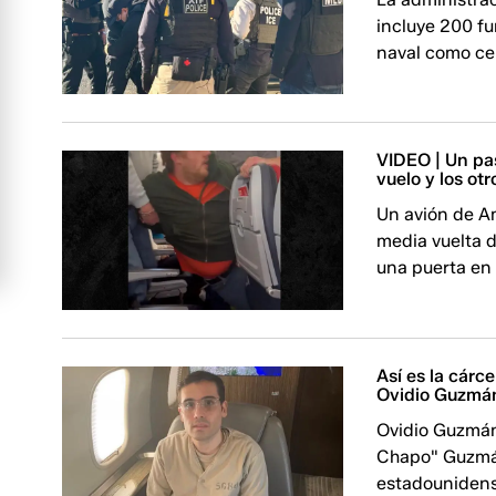
incluye 200 fu
naval como ce
VIDEO | Un pas
vuelo y los otr
Un avión de A
media vuelta d
una puerta en 
Así es la cár
Ovidio Guzmán,
Ovidio Guzmán 
Chapo" Guzmán
estadounidens