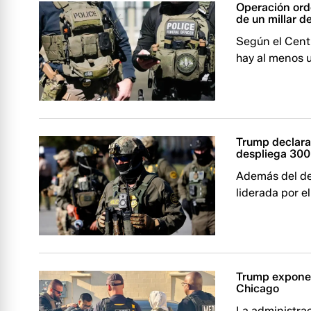
Operación ord
de un millar 
Según el Centr
hay al menos u
Trump declara
despliega 300
Además del de
liderada por e
Trump expone 
Chicago
La administra