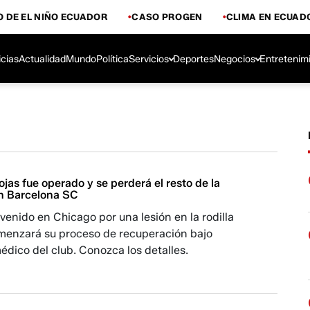
 DE EL NIÑO ECUADOR
CASO PROGEN
CLIMA EN ECUAD
icias
Actualidad
Mundo
Política
Servicios
Deportes
Negocios
Entretenim
Rojas fue operado y se perderá el resto de la
n Barcelona SC
rvenido en Chicago por una lesión en la rodilla
omenzará su proceso de recuperación bajo
dico del club. Conozca los detalles.