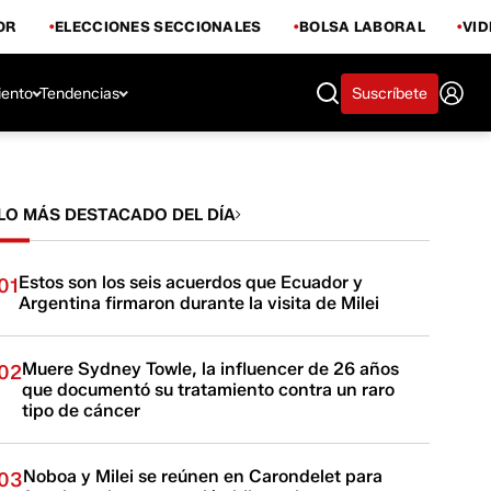
OR
ELECCIONES SECCIONALES
BOLSA LABORAL
VI
iento
Tendencias
Suscríbete
LO MÁS DESTACADO DEL DÍA
Estos son los seis acuerdos que Ecuador y
01
Argentina firmaron durante la visita de Milei
Muere Sydney Towle, la influencer de 26 años
02
que documentó su tratamiento contra un raro
tipo de cáncer
Noboa y Milei se reúnen en Carondelet para
03