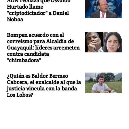
ADN rechaza que Osvaldo
Hurtado llame
"criptodictador" a Daniel
Noboa
Rompen acuerdo con el
correísmo para Alcaldía de
Guayaquil: líderes arremeten
contra candidata
"chimbadora"
¿Quién es Baldor Bermeo
Cabrera, el exalcalde al que la
justicia vincula con la banda
Los Lobos?