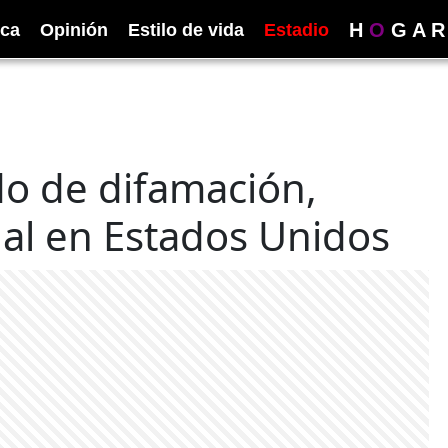
H
O
G
A
R
ica
Opinión
Estilo de vida
Estadio
o de difamación,
nal en Estados Unidos