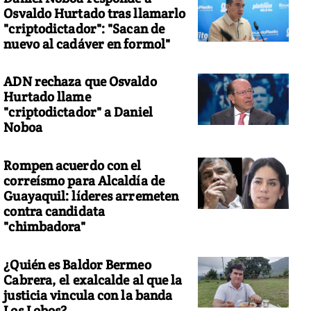
Osvaldo Hurtado tras llamarlo
"criptodictador": "Sacan de
nuevo al cadáver en formol"
ADN rechaza que Osvaldo
Hurtado llame
"criptodictador" a Daniel
Noboa
Rompen acuerdo con el
correísmo para Alcaldía de
Guayaquil: líderes arremeten
contra candidata
"chimbadora"
¿Quién es Baldor Bermeo
Cabrera, el exalcalde al que la
justicia vincula con la banda
Los Lobos?