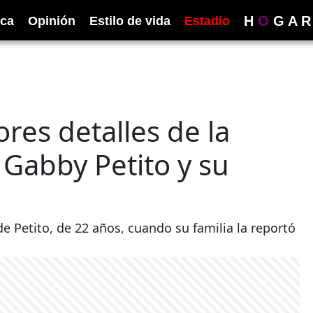
H
O
G
A
R
ica
Opinión
Estilo de vida
Estadio
es detalles de la
e Gabby Petito y su
 Petito, de 22 años, cuando su familia la reportó