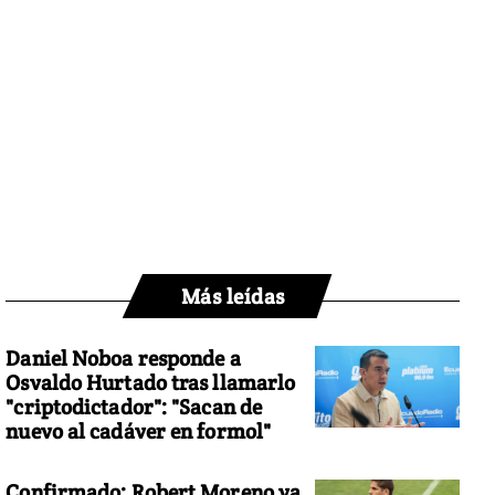
Más leídas
Daniel Noboa responde a
Osvaldo Hurtado tras llamarlo
"criptodictador": "Sacan de
nuevo al cadáver en formol"
Confirmado: Robert Moreno ya