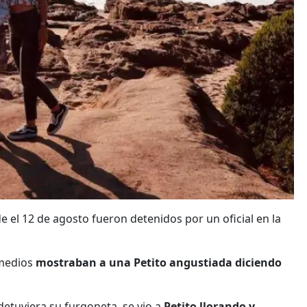
 el 12 de agosto fueron detenidos por un oficial en la
 medios
mostraban a una Petito angustiada diciendo
etuviera su furgoneta, se vio a
Petito llorando y