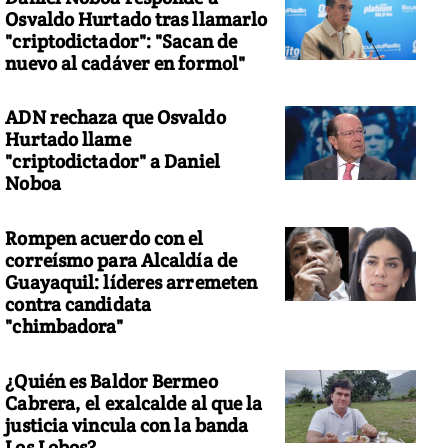
Osvaldo Hurtado tras llamarlo
"criptodictador": "Sacan de
nuevo al cadáver en formol"
ADN rechaza que Osvaldo
Hurtado llame
"criptodictador" a Daniel
Noboa
Rompen acuerdo con el
correísmo para Alcaldía de
Guayaquil: líderes arremeten
contra candidata
"chimbadora"
¿Quién es Baldor Bermeo
Cabrera, el exalcalde al que la
justicia vincula con la banda
Los Lobos?