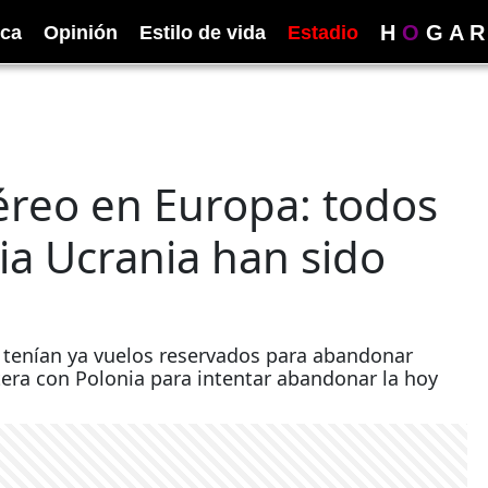
H
O
G
A
R
ica
Opinión
Estilo de vida
Estadio
éreo en Europa: todos
ia Ucrania han sido
 tenían ya vuelos reservados para abandonar
ntera con Polonia para intentar abandonar la hoy