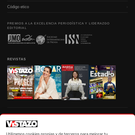
Código etico
›
PREMIOS A LA EXCELENCIA PERIODÍSTICA Y LIDERAZGO
EDITORIAL
REVISTAS
Prohibida la reproducción total, parcial y traducción a cualquier idioma, sin
autorización escrita de su titular, de todos los contenidos de Vistazo.com.
Utilizamos cookies propias y de terceros para mejorar tu