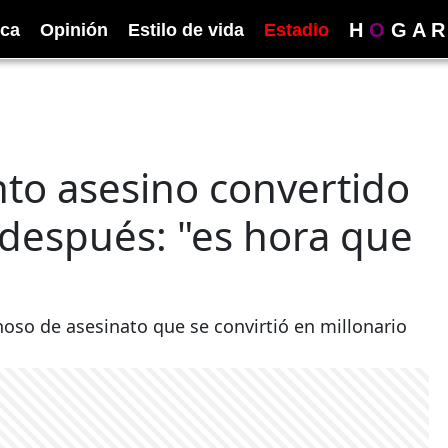
H
O
G
A
R
ica
Opinión
Estilo de vida
Estadio
nto asesino convertido
 después: "es hora que
hoso de asesinato que se convirtió en millonario