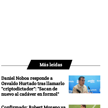
Más leídas
Daniel Noboa responde a
Osvaldo Hurtado tras llamarlo
"criptodictador": "Sacan de
nuevo al cadáver en formol"
Confirmado: Robert Moreno ya