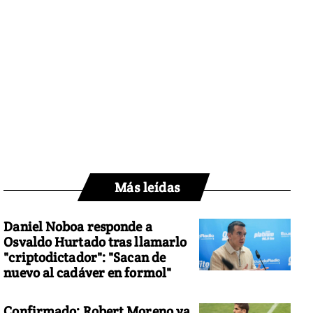
Más leídas
Daniel Noboa responde a
Osvaldo Hurtado tras llamarlo
"criptodictador": "Sacan de
nuevo al cadáver en formol"
Confirmado: Robert Moreno ya