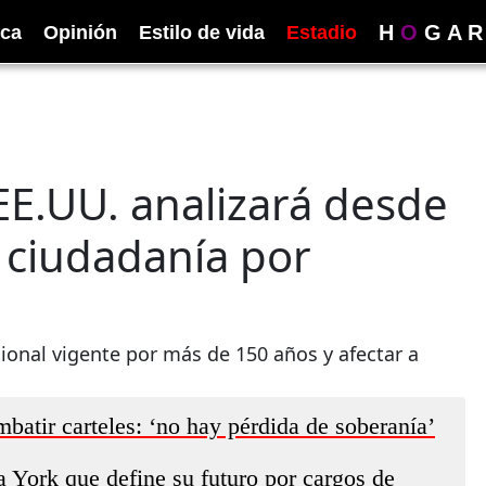
H
O
G
A
R
ica
Opinión
Estilo de vida
Estadio
E.UU. analizará desde
la ciudadanía por
cional vigente por más de 150 años y afectar a
batir carteles: ‘no hay pérdida de soberanía’
 York que define su futuro por cargos de