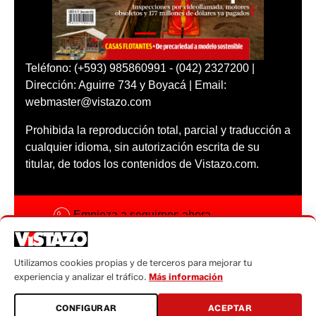
Teléfono: (+593) 985860991 - (042) 2327200 |
Dirección: Aguirre 734 y Boyacá | Email:
webmaster@vistazo.com
Prohibida la reproducción total, parcial y traducción a
cualquier idioma, sin autorización escrita de su
titular, de todos los contenidos de Vistazo.com.
Empieza a seguirnos ahora
Activar notificaciones
Utilizamos cookies propias y de terceros para mejorar tu
Código ética
experiencia y analizar el tráfico.
Más información
Sugerencias a:
CONFIGURAR
ACEPTAR
sugerencias@vistazo.com