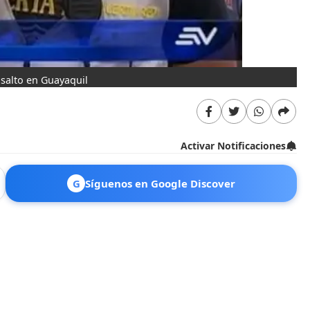
asalto en Guayaquil
Activar Notificaciones
G
Síguenos en Google Discover