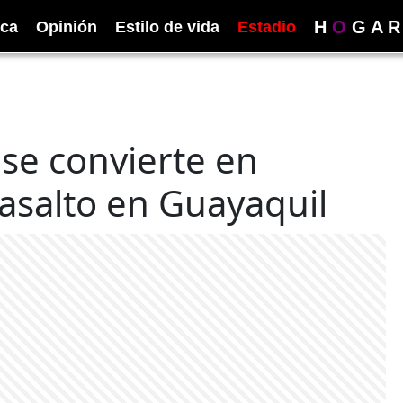
H
O
G
A
R
ica
Opinión
Estilo de vida
Estadio
se convierte en
n asalto en Guayaquil