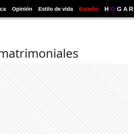
H
O
G
A
R
ica
Opinión
Estilo de vida
Estadio
matrimoniales