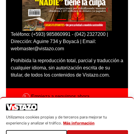
Teléfono: (+593) 985860991 - (042) 2327200 |
Dirección: Aguirre 734 y Boyacá | Email:
webmaster@vistazo.com
Prohibida la reproducción total, parcial y traducción a
cualquier idioma, sin autorización escrita de su
titular, de todos los contenidos de Vistazo.com.
Empieza a seguirnos ahora
Activar notificaciones
Utilizamos cookies propias y de terceros para mejorar tu
Código ética
experiencia y analizar el tráfico.
Más información
Sugerencias a: