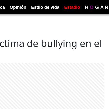
H
O
G
A
R
ica
Opinión
Estilo de vida
Estadio
íctima de bullying en el