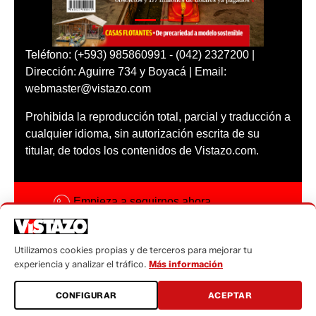
Teléfono: (+593) 985860991 - (042) 2327200 |
Dirección: Aguirre 734 y Boyacá | Email:
webmaster@vistazo.com
Prohibida la reproducción total, parcial y traducción a
cualquier idioma, sin autorización escrita de su
titular, de todos los contenidos de Vistazo.com.
Empieza a seguirnos ahora
Activar notificaciones
Utilizamos cookies propias y de terceros para mejorar tu
Código ética
experiencia y analizar el tráfico.
Más información
Sugerencias a:
CONFIGURAR
ACEPTAR
sugerencias@vistazo.com