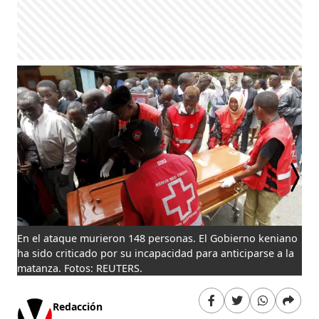
En el ataque murieron 148 personas. El Gobierno keniano
El 
ha sido criticado por su incapacidad para anticiparse a la
ata
matanza. Fotos: REUTERS.
Redacción