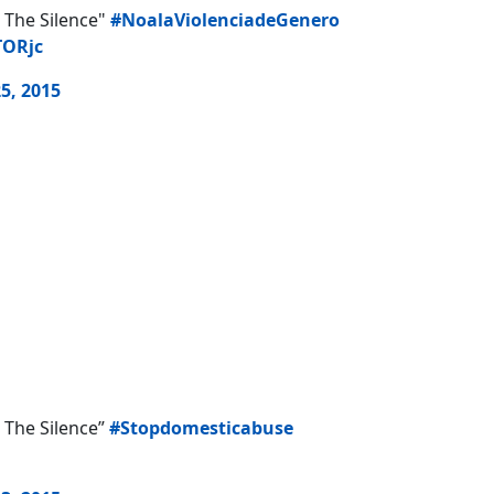
k The Silence"
#NoalaViolenciadeGenero
TORjc
5, 2015
k The Silence”
#Stopdomesticabuse