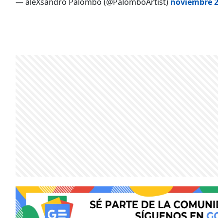
— aleXsandro Palombo (@PalomboArtist)
noviembre 2