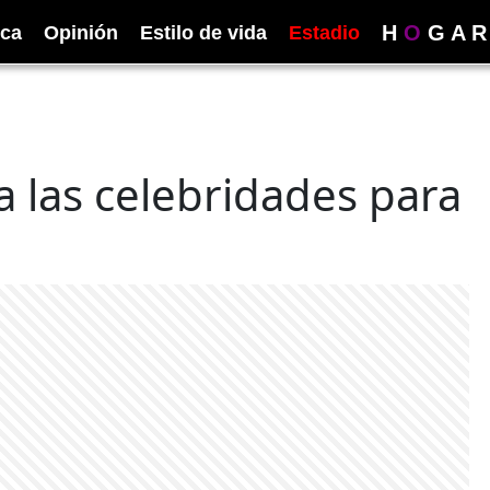
H
O
G
A
R
ica
Opinión
Estilo de vida
Estadio
 a las celebridades para