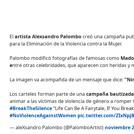
El
artista Alexsandro Palombo
creó una campaña publi
para la Eliminación de la Violencia contra la Mujer.
Palombo modificó fotografías de famosas como
Madon
e
ntre otras celebridades, que aparecen con heridas y 
La imagen va acompañda de un mensaje que dice:
"Ni
Los carteles forman parte de una
campaña bautizada B
animar a las víctimas de violencia de género a romper 
#BreakTheSilence
“Life Can Be A Fairytale, If You Brea
#NoViolenceAgainstWomen
pic.twitter.com/ZIxNpj
— aleXsandro Palombo (@PalomboArtist)
noviembre 2