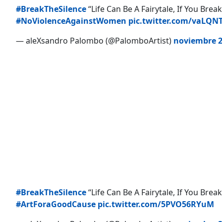
#BreakTheSilence
“Life Can Be A Fairytale, If You Brea
#NoViolenceAgainstWomen
pic.twitter.com/vaLQN
— aleXsandro Palombo (@PalomboArtist)
noviembre 2
#BreakTheSilence
“Life Can Be A Fairytale, If You Brea
#ArtForaGoodCause
pic.twitter.com/5PVO56RYuM