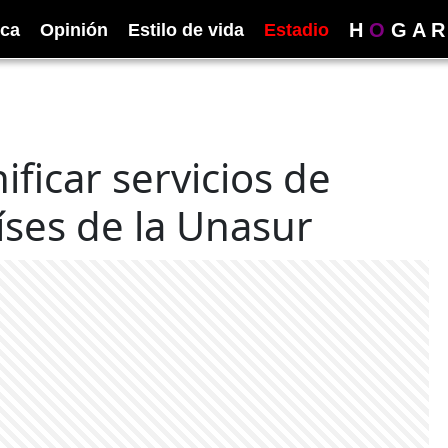
H
O
G
A
R
ica
Opinión
Estilo de vida
Estadio
ficar servicios de
ses de la Unasur