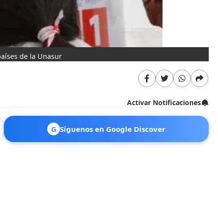
países de la Unasur
Activar Notificaciones
G
Síguenos en Google Discover